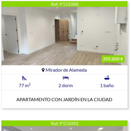
Ref: P155088
205.000 €
Mirador de Alameda
2
77 m
2 dorm
1 baño
APARTAMENTO CON JARDÍN EN LA CIUDAD
Ref: P155092