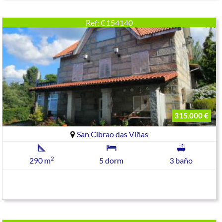
Ref: C154140
315.000 €
San Cibrao das Viñas
2
290 m
5 dorm
3 baño