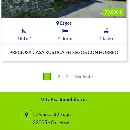
79.000 €
Esgos
2
188 m
4 dorm
1 baño
PRECIOSA CASA RUSTICA EN ESGOS CON HORREO
1
2
3
Siguiente
VitaKsa Inmobiliaria
C/ Sainza 42, bajo.
32005 - Ourense