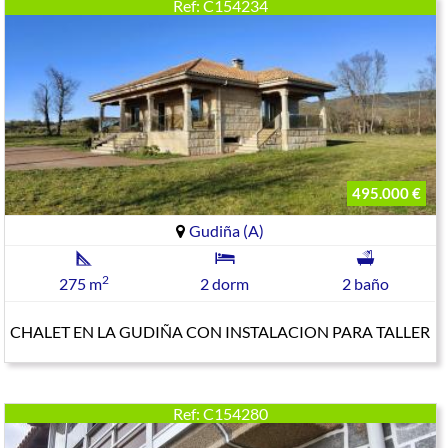
Ref: C154234
495.000 €
Gudiña (A)
2
275 m
2 dorm
2 baño
CHALET EN LA GUDIÑA CON INSTALACION PARA TALLER
Ref: C154280