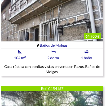
64.900 €
Baños de Molgas
2
104 m
2 dorm
1 baño
Casa rústica con bonitas vistas en venta en Pazos, Baños de
Molgas.
Ref: C154157