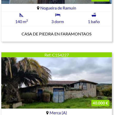
Nogueira de Ramuín
2
140 m
3 dorm
1 baño
CASA DE PIEDRA EN FARAMONTAOS
Ref: C154227
40.000 €
Merca (A)