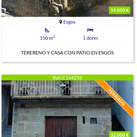
39.000 €
Esgos
2
150 m
1 dorm
TERERENO Y CASA CON PATIO EN ESGOS
Ref: C154218
32.000 €