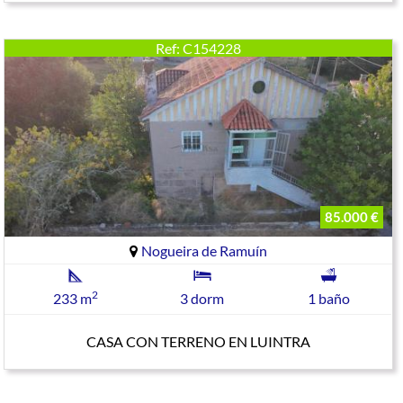
Ref: C154228
85.000 €
Nogueira de Ramuín
2
233 m
3 dorm
1 baño
CASA CON TERRENO EN LUINTRA