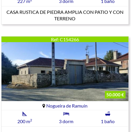
227 m
3 dorm
1 baño
CASA RUSTICA DE PIEDRA AMPLIA CON PATIO Y CON
TERRENO
Ref: C154266
50.000 €
Nogueira de Ramuín
2
200 m
3 dorm
1 baño