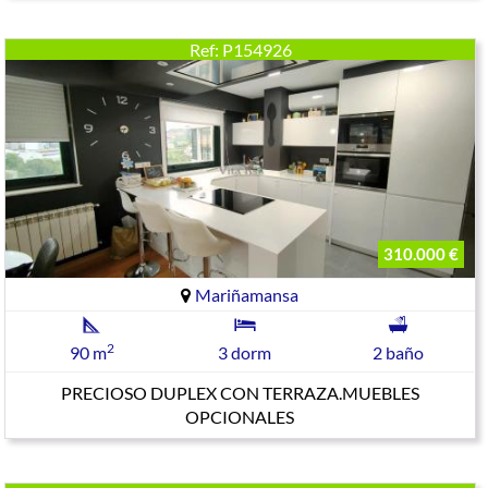
Ref: P154926
310.000 €
Mariñamansa
2
90 m
3 dorm
2 baño
PRECIOSO DUPLEX CON TERRAZA.MUEBLES
OPCIONALES