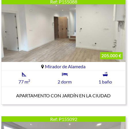
Ref: P155088
205.000 €
Mirador de Alameda
2
77 m
2 dorm
1 baño
APARTAMENTO CON JARDÍN EN LA CIUDAD
Ref: P155092