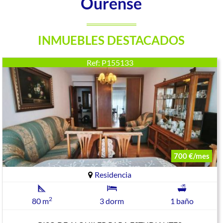
Ourense
INMUEBLES DESTACADOS
Ref: P155133
700 €/mes
Residencia
2
80 m
3 dorm
1 baño