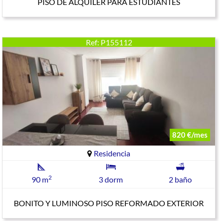
PISO DE ALQUILER PARA ESTUDIANTES
Ref: P155112
820 €/mes
Residencia
2
90 m
3 dorm
2 baño
BONITO Y LUMINOSO PISO REFORMADO EXTERIOR