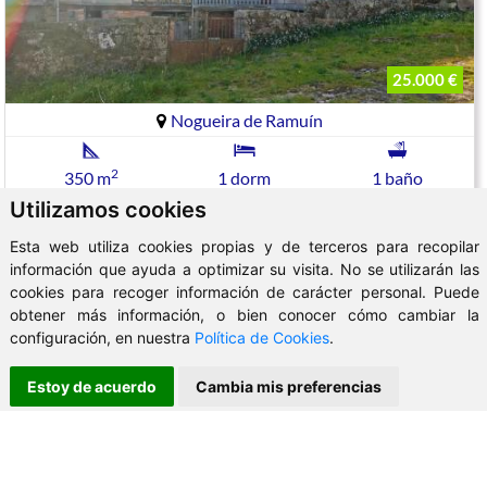
25.000 €
Nogueira de Ramuín
2
350 m
1 dorm
1 baño
Utilizamos cookies
CASA TRADICIONAL DE PIEDRA, EN LA RIBEIRA SACRA
CON FINCA Y PATIO
Esta web utiliza cookies propias y de terceros para recopilar
información que ayuda a optimizar su visita. No se utilizarán las
cookies para recoger información de carácter personal. Puede
obtener más información, o bien conocer cómo cambiar la
Ref: C154249
configuración, en nuestra
Política de Cookies
.
Estoy de acuerdo
Cambia mis preferencias
WhatsApp
X