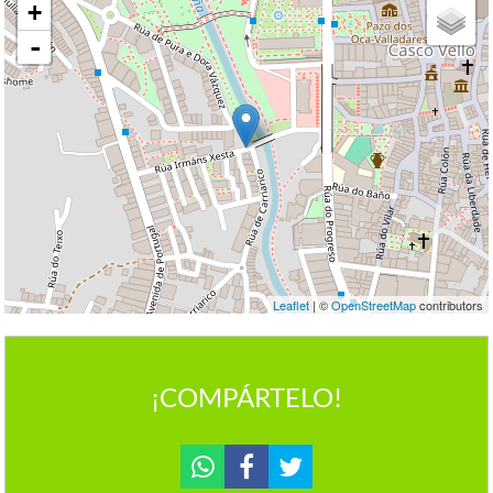
+
-
Leaflet
| ©
OpenStreetMap
contributors
¡COMPÁRTELO!