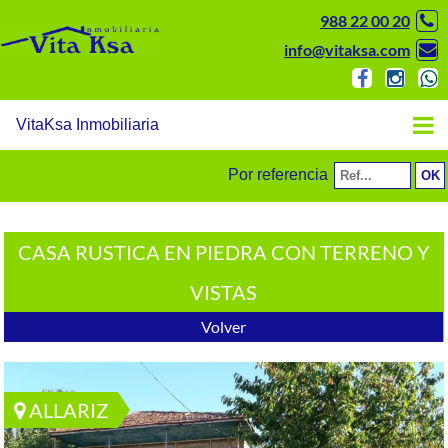
988 22 00 20
info@vitaksa.com
VitaKsa Inmobiliaria
Por referencia
CASA RUSTICA EN PIEDRA CON TERRENO Y
VISTAS
Volver
ALLARIZ