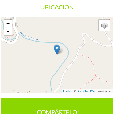
UBICACIÓN
+
-
Leaflet
| ©
OpenStreetMap
contributors
¡COMPÁRTELO!