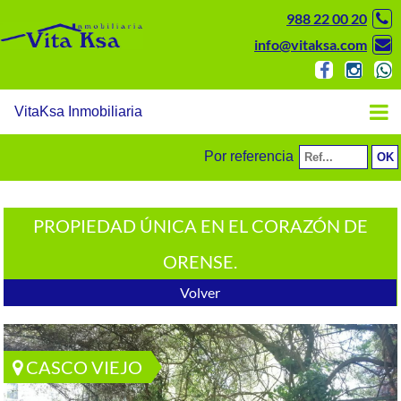
988 22 00 20
info@vitaksa.com
VitaKsa Inmobiliaria
Por referencia
PROPIEDAD ÚNICA EN EL CORAZÓN DE
ORENSE.
Volver
CASCO VIEJO