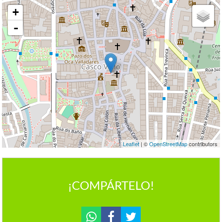
+
-
Leaflet
| ©
OpenStreetMap
contributors
¡COMPÁRTELO!