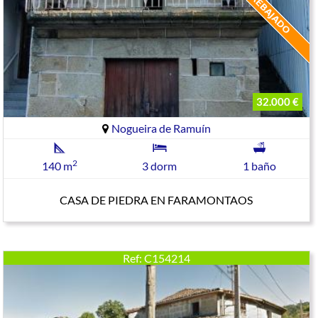
32.000 €
Nogueira de Ramuín
2
140 m
3 dorm
1 baño
CASA DE PIEDRA EN FARAMONTAOS
Ref: C154214