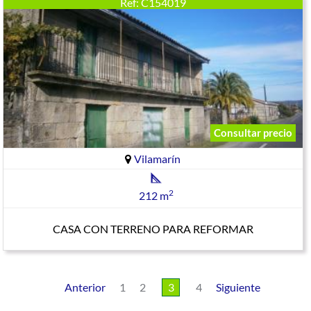
Ref: C154019
Consultar precio
Vilamarín
2
212 m
CASA CON TERRENO PARA REFORMAR
Anterior
1
2
3
4
Siguiente