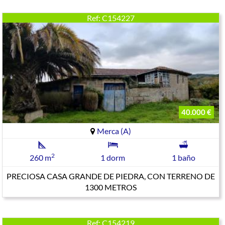
Ref: C154227
40.000 €
Merca (A)
2
260 m
1 dorm
1 baño
PRECIOSA CASA GRANDE DE PIEDRA, CON TERRENO DE
1300 METROS
Ref: C154219