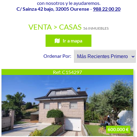
con nosotros y le ayudaremos.
C/ Sainza 42 bajo, 32005 Ourense
-
988 22 00 20
VENTA > CASAS
56 INMUEBLES
Ir a mapa
Ordenar Por:
Ref: C154297
600.000 €