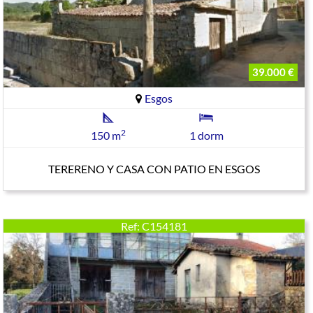
39.000 €
Esgos
2
150 m
1 dorm
TERERENO Y CASA CON PATIO EN ESGOS
Ref: C154181