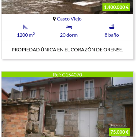
1.400.000 €
Casco Viejo
2
1200 m
20 dorm
8 baño
PROPIEDAD ÚNICA EN EL CORAZÓN DE ORENSE.
Ref: C154070
75.000 €