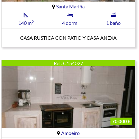
Santa Mariña
2
140 m
4 dorm
1 baño
CASA RUSTICA CON PATIO Y CASA ANEXA
Ref: C154027
70.000 €
Amoeiro