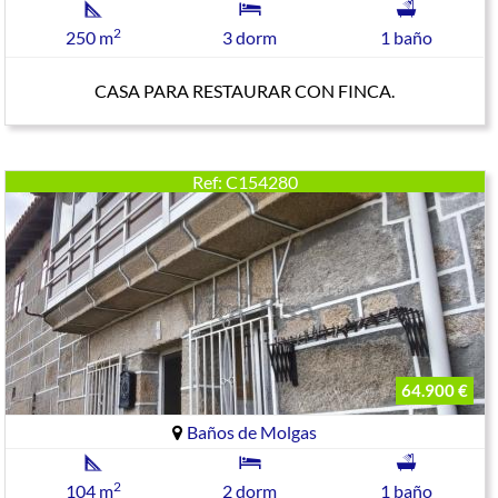
2
250 m
3 dorm
1 baño
CASA PARA RESTAURAR CON FINCA.
Ref: C154280
64.900 €
Baños de Molgas
2
104 m
2 dorm
1 baño