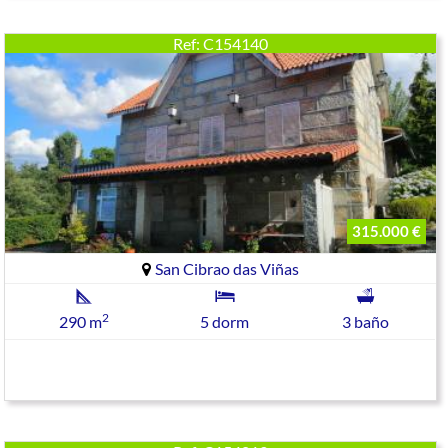
Ref: C154140
315.000 €
San Cibrao das Viñas
2
290 m
5 dorm
3 baño