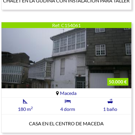
CHALET EN LA GUDIÑA CON INSTALACION PARA TALLER
Ref: C154061
50.000 €
Maceda
2
180 m
4 dorm
1 baño
CASA EN EL CENTRO DE MACEDA