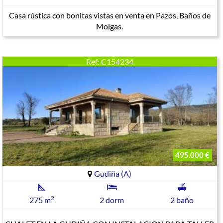
Casa rústica con bonitas vistas en venta en Pazos, Baños de
Molgas.
Ref: C154234
495.000 €
Gudiña (A)
2
275 m
2 dorm
2 baño