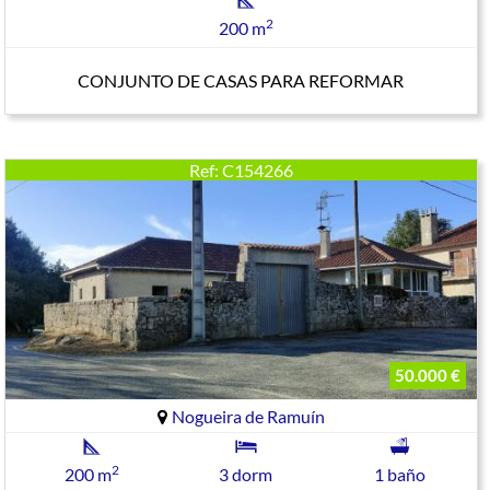
2
200 m
CONJUNTO DE CASAS PARA REFORMAR
Ref: C154266
50.000 €
Nogueira de Ramuín
2
200 m
3 dorm
1 baño