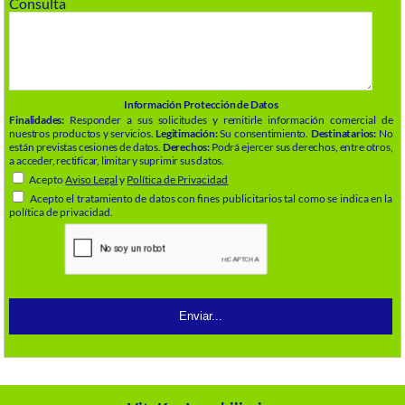
Consulta
Información Protección de Datos
Finalidades:
Responder a sus solicitudes y remitirle información comercial de
nuestros productos y servicios.
Legitimación:
Su consentimiento.
Destinatarios:
No
están previstas cesiones de datos.
Derechos:
Podrá ejercer sus derechos, entre otros,
a acceder, rectificar, limitar y suprimir sus datos.
Acepto
Aviso Legal
y
Política de Privacidad
Acepto el tratamiento de datos con fines publicitarios tal como se indica en la
política de privacidad.