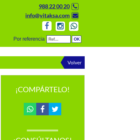
988 22 00 20
info@vitaksa.com
Por referencia
Volver
¡COMPÁRTELO!