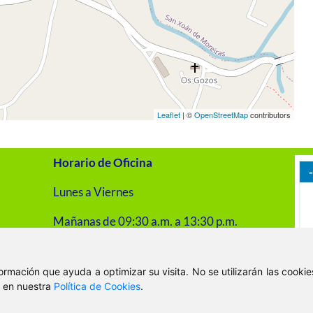
Leaflet
| ©
OpenStreetMap
contributors
Horario de Oficina
Lunes a Viernes
Mañanas de 09:30 a.m. a 13:30 p.m.
Tardes de 16:00 p.m. a 20:00 p.m.
nformación que ayuda a optimizar su visita. No se utilizarán las cook
, en nuestra
Política de Cookies
.