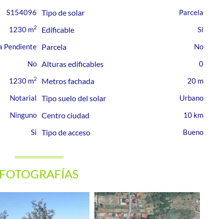
S154096
Tipo de solar
Parcela
2
1230 m
Edificable
a Pendiente
Parcela
Alturas edificables
0
2
1230 m
Metros fachada
20 m
Notarial
Tipo suelo del solar
Urbano
Ninguno
Centro ciudad
10 km
Tipo de acceso
Bueno
FOTOGRAFÍAS