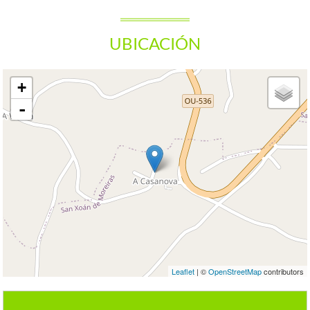
UBICACIÓN
+
-
Leaflet
| ©
OpenStreetMap
contributors