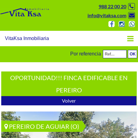
988 22 00 20
info@vitaksa.com
VitaKsa Inmobiliaria
Por referencia
OPORTUNIDAD!!! FINCA EDIFICABLE EN
PEREIRO
Volver
PEREIRO DE AGUIAR (O)