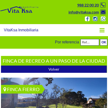
988 22 00 20
info@vitaksa.com
VitaKsa Inmobiliaria
Por referencia
FINCA DE RECREO A UN PASO DE LA CIUDAD
Volver
FINCA FIERRO