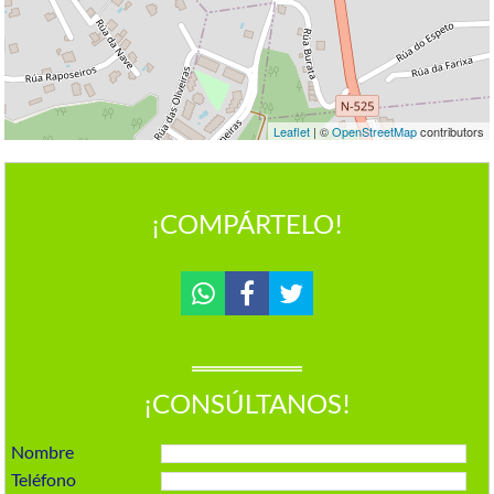
Leaflet
| ©
OpenStreetMap
contributors
¡COMPÁRTELO!
¡CONSÚLTANOS!
Nombre
Teléfono