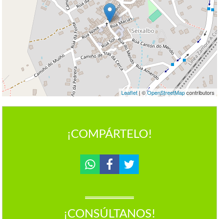
Leaflet
| ©
OpenStreetMap
contributors
¡COMPÁRTELO!
¡CONSÚLTANOS!