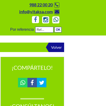
988 22 00 20
info@vitaksa.com
Por referencia
Volver
¡COMPÁRTELO!