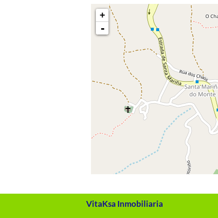
+
-
VitaKsa Inmobiliaria