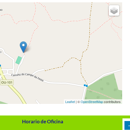
Leaflet
| ©
OpenStreetMap
contributors
Horario de Oficina