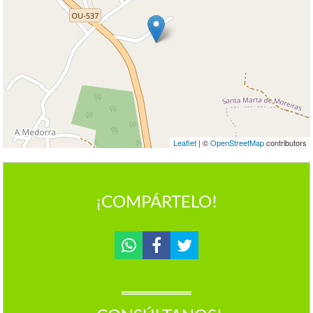
Leaflet
| ©
OpenStreetMap
contributors
¡COMPÁRTELO!