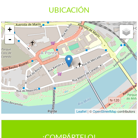
UBICACIÓN
+
-
Leaflet
| ©
OpenStreetMap
contributors
¡COMPÁRTELO!