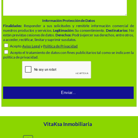
Información Protección de Datos
Finalidades:
Responder a sus solicitudes y remitirle información comercial de
nuestros productos y servicios.
Legitimación:
Su consentimiento.
Destinatarios:
No
están previstas cesiones de datos.
Derechos:
Podrá ejercer sus derechos, entre otros,
a acceder, rectificar, limitar y suprimir sus datos.
Acepto
Aviso Legal
y
Política de Privacidad
Acepto el tratamiento de datos con fines publicitarios tal como se indica en la
política de privacidad.
VitaKsa Inmobiliaria