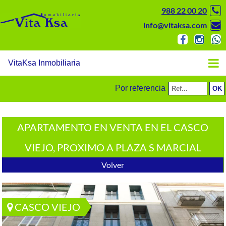
988 22 00 20
info@vitaksa.com
VitaKsa Inmobiliaria
Por referencia
APARTAMENTO EN VENTA EN EL CASCO
VIEJO, PROXIMO A PLAZA S MARCIAL
Volver
CASCO VIEJO