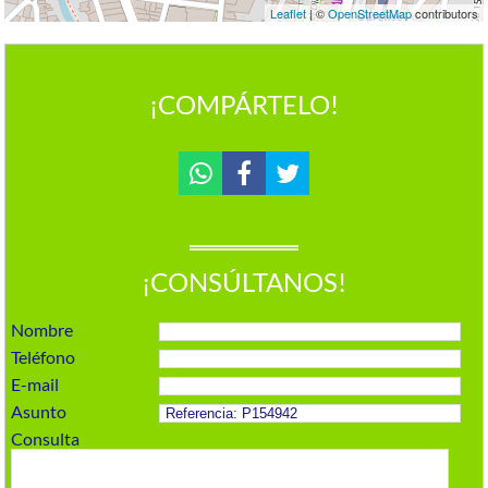
Leaflet
| ©
OpenStreetMap
contributors
¡COMPÁRTELO!
¡CONSÚLTANOS!
Nombre
Teléfono
E-mail
Asunto
Consulta