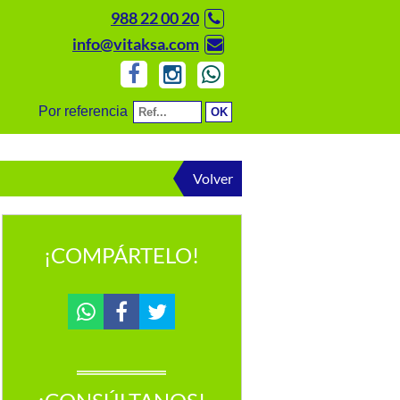
988 22 00 20
info@vitaksa.com
Por referencia
Volver
¡COMPÁRTELO!