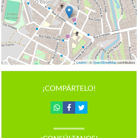
Leaflet
| ©
OpenStreetMap
contributors
¡COMPÁRTELO!