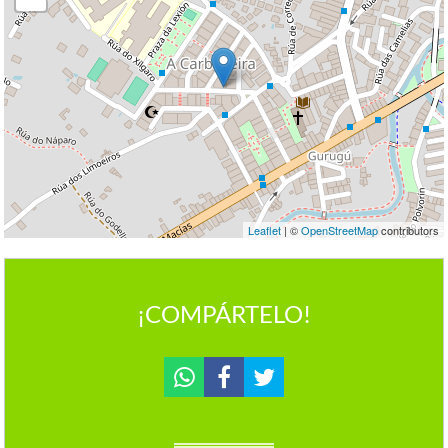
Leaflet
| ©
OpenStreetMap
contributors
¡COMPÁRTELO!