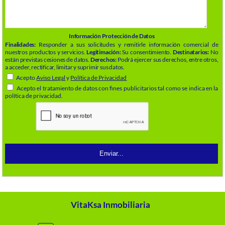
Información Protección de Datos
Finalidades:
Responder a sus solicitudes y remitirle información comercial de
nuestros productos y servicios.
Legitimación:
Su consentimiento.
Destinatarios:
No
están previstas cesiones de datos.
Derechos:
Podrá ejercer sus derechos, entre otros,
a acceder, rectificar, limitar y suprimir sus datos.
Acepto
Aviso Legal
y
Política de Privacidad
Acepto el tratamiento de datos con fines publicitarios tal como se indica en la
política de privacidad.
VitaKsa Inmobiliaria