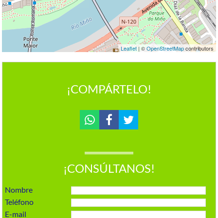
Leaflet
| ©
OpenStreetMap
contributors
¡COMPÁRTELO!
¡CONSÚLTANOS!
Nombre
Teléfono
E-mail