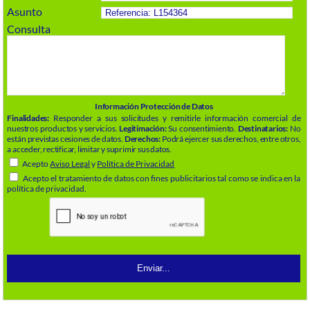
Asunto
Consulta
Información Protección de Datos
Finalidades:
Responder a sus solicitudes y remitirle información comercial de
nuestros productos y servicios.
Legitimación:
Su consentimiento.
Destinatarios:
No
están previstas cesiones de datos.
Derechos:
Podrá ejercer sus derechos, entre otros,
a acceder, rectificar, limitar y suprimir sus datos.
Acepto
Aviso Legal
y
Política de Privacidad
Acepto el tratamiento de datos con fines publicitarios tal como se indica en la
política de privacidad.