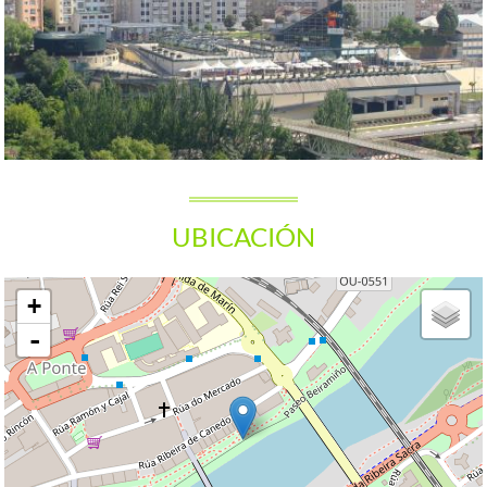
UBICACIÓN
+
-