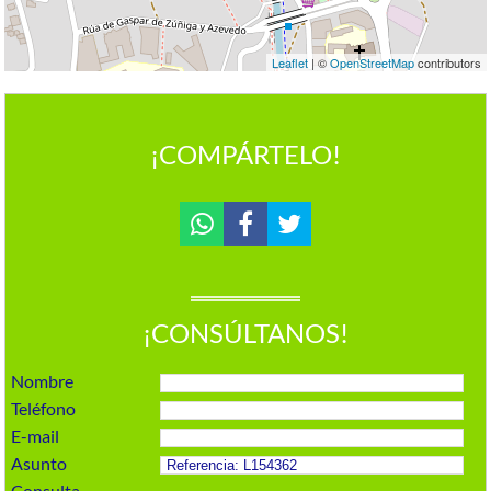
Leaflet
| ©
OpenStreetMap
contributors
¡COMPÁRTELO!
¡CONSÚLTANOS!
Nombre
Teléfono
E-mail
Asunto
Consulta