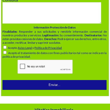
Información Protección de Datos
Finalidades:
Responder a sus solicitudes y remitirle información comercial de
nuestros productos y servicios.
Legitimación:
Su consentimiento.
Destinatarios:
No
están previstas cesiones de datos.
Derechos:
Podrá ejercer sus derechos, entre otros,
a acceder, rectificar, limitar y suprimir sus datos.
Acepto
Aviso Legal
y
Política de Privacidad
Acepto el tratamiento de datos con fines publicitarios tal como se indica en la
política de privacidad.
VitaKsa Inmobiliaria