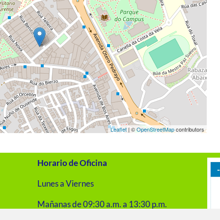
Leaflet
| ©
OpenStreetMap
contributors
Horario de Oficina
Lunes a Viernes
Mañanas de 09:30 a.m. a 13:30 p.m.