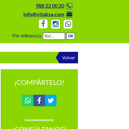
988 22 00 20
info@vitaksa.com
Por referencia
Volver
¡COMPÁRTELO!