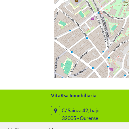
VitaKsa Inmobiliaria
C/ Sainza 42, bajo.
32005 - Ourense