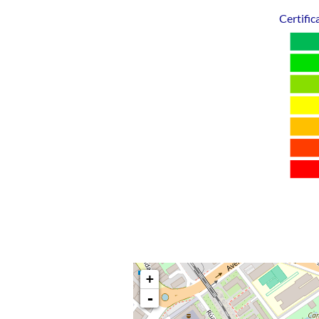
Certific
+
-