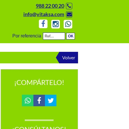
988 22 00 20
info@vitaksa.com
Por referencia
Volver
¡COMPÁRTELO!