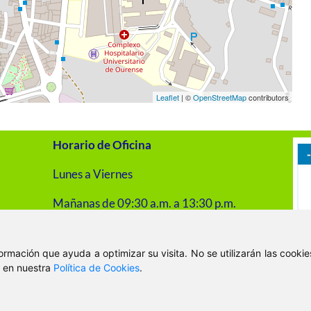
Leaflet
| ©
OpenStreetMap
contributors
Horario de Oficina
Lunes a Viernes
Mañanas de 09:30 a.m. a 13:30 p.m.
Tardes de 16:00 p.m. a 20:00 p.m.
nformación que ayuda a optimizar su visita. No se utilizarán las cook
, en nuestra
Política de Cookies
.
© 2026 - VitaKsa Inmobiliaria