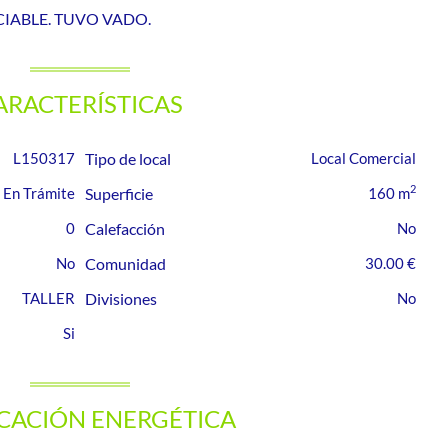
IABLE. TUVO VADO.
ARACTERÍSTICAS
L150317
Tipo de local
Local Comercial
2
En Trámite
Superficie
160 m
0
Calefacción
Comunidad
30.00 €
TALLER
Divisiones
ICACIÓN ENERGÉTICA