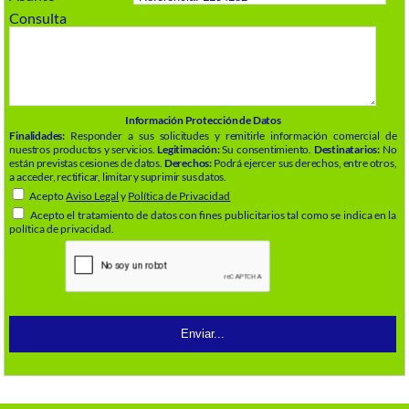
Consulta
Información Protección de Datos
Finalidades:
Responder a sus solicitudes y remitirle información comercial de
nuestros productos y servicios.
Legitimación:
Su consentimiento.
Destinatarios:
No
están previstas cesiones de datos.
Derechos:
Podrá ejercer sus derechos, entre otros,
a acceder, rectificar, limitar y suprimir sus datos.
Acepto
Aviso Legal
y
Política de Privacidad
Acepto el tratamiento de datos con fines publicitarios tal como se indica en la
política de privacidad.