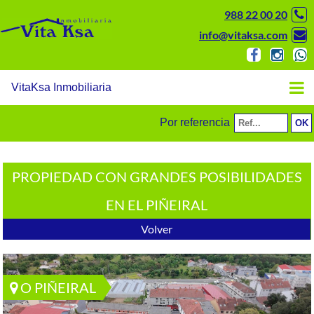
988 22 00 20
info@vitaksa.com
VitaKsa Inmobiliaria
Por referencia
PROPIEDAD CON GRANDES POSIBILIDADES
EN EL PIÑEIRAL
Volver
O PIÑEIRAL