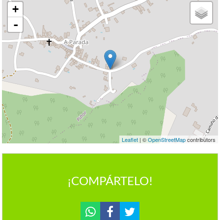
+
-
Leaflet
| ©
OpenStreetMap
contributors
¡COMPÁRTELO!