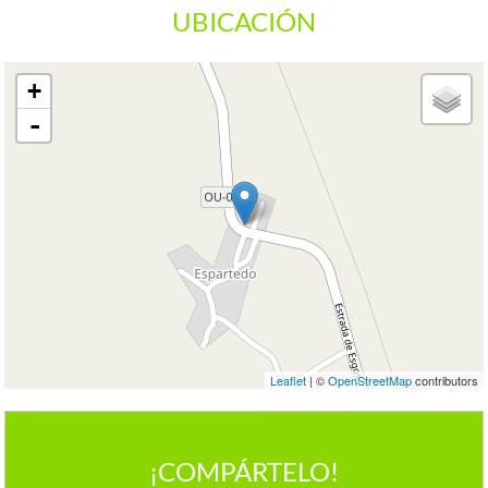
UBICACIÓN
+
-
Leaflet
| ©
OpenStreetMap
contributors
¡COMPÁRTELO!