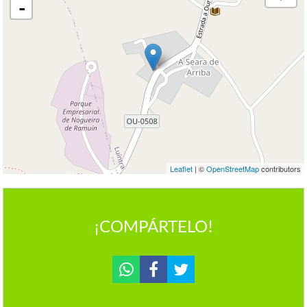
-
Leaflet
| ©
OpenStreetMap
contributors
¡COMPÁRTELO!