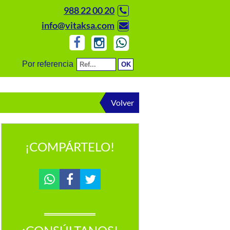
988 22 00 20
info@vitaksa.com
Por referencia
Volver
¡COMPÁRTELO!