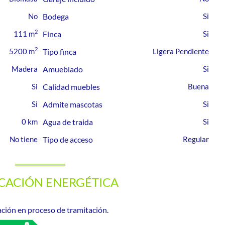
Bodega
2
111 m
Finca
2
5200 m
Tipo finca
Ligera Pendiente
Madera
Amueblado
Calidad muebles
Buena
Admite mascotas
0 km
Agua de traida
No tiene
Tipo de acceso
Regular
ICACIÓN ENERGÉTICA
ación en proceso de tramitación.