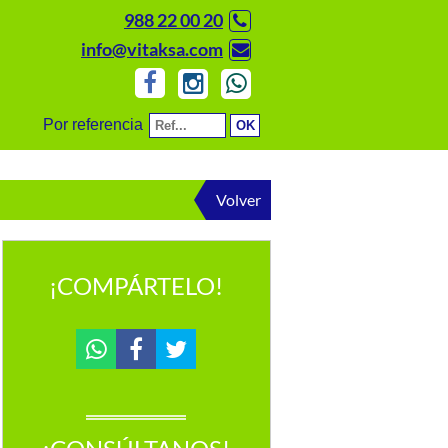
988 22 00 20
info@vitaksa.com
Por referencia
Volver
¡COMPÁRTELO!