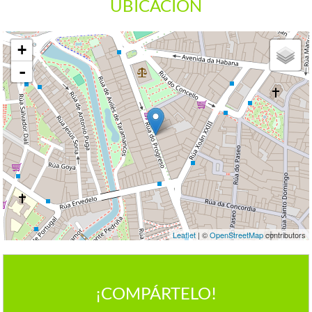
UBICACIÓN
+
-
Leaflet
| ©
OpenStreetMap
contributors
¡COMPÁRTELO!