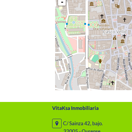
-
VitaKsa Inmobiliaria
C/ Sainza 42, bajo.
32005 - Ourense