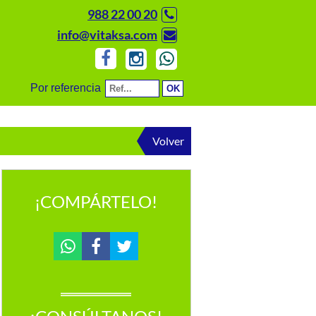
988 22 00 20
info@vitaksa.com
Por referencia
Volver
¡COMPÁRTELO!