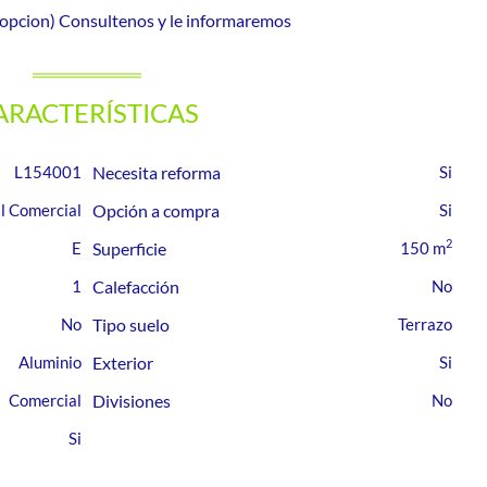
on opcion) Consultenos y le informaremos
ARACTERÍSTICAS
L154001
Necesita reforma
l Comercial
Opción a compra
2
E
Superficie
150 m
1
Calefacción
Tipo suelo
Terrazo
Aluminio
Exterior
Comercial
Divisiones