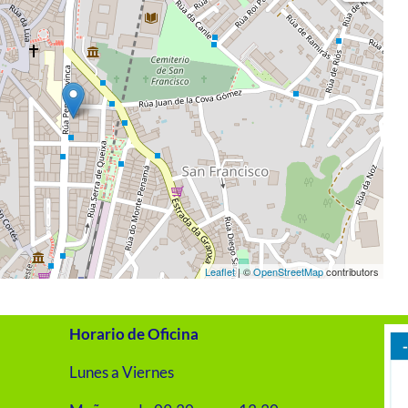
Leaflet
| ©
OpenStreetMap
contributors
Horario de Oficina
Lunes a Viernes