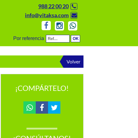
988 22 00 20
info@vitaksa.com
Por referencia
Volver
¡COMPÁRTELO!