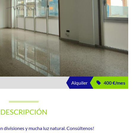
Alquiler
400 €/mes
DESCRIPCIÓN
on divisiones y mucha luz natural. Consúltenos!