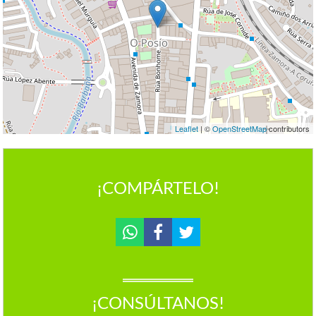
Leaflet
| ©
OpenStreetMap
contributors
¡COMPÁRTELO!
¡CONSÚLTANOS!